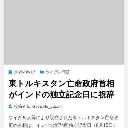
投
2020-08-17
ウイグル問題
稿
東トルキスタン亡命政府首相
日:
がインドの独立記念日に祝辞
投稿者
ETGovExile_Japan
ウイグル人等により設立された東トルキスタン亡命政
府の首相は、インドの第74回独立記念日（8月15日）