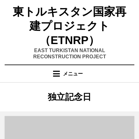
コ
東トルキスタン国家再
ン
テ
建プロジェクト
ン
ツ
（ETNRP）
へ
移
EAST TURKISTAN NATIONAL
RECONSTRUCTION PROJECT
動
す
る
メニュー
カテゴリー
:
独立記念日