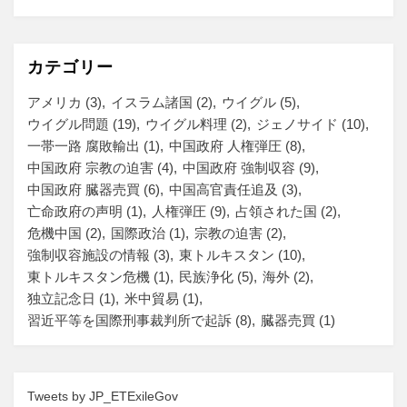
カテゴリー
アメリカ
(3)
イスラム諸国
(2)
ウイグル
(5)
ウイグル問題
(19)
ウイグル料理
(2)
ジェノサイド
(10)
一帯一路 腐敗輸出
(1)
中国政府 人権弾圧
(8)
中国政府 宗教の迫害
(4)
中国政府 強制収容
(9)
中国政府 臓器売買
(6)
中国高官責任追及
(3)
亡命政府の声明
(1)
人権弾圧
(9)
占領された国
(2)
危機中国
(2)
国際政治
(1)
宗教の迫害
(2)
強制収容施設の情報
(3)
東トルキスタン
(10)
東トルキスタン危機
(1)
民族浄化
(5)
海外
(2)
独立記念日
(1)
米中貿易
(1)
習近平等を国際刑事裁判所で起訴
(8)
臓器売買
(1)
Tweets by JP_ETExileGov