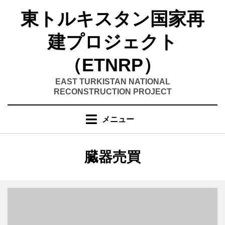
コ
東トルキスタン国家再
ン
テ
建プロジェクト
ン
ツ
（ETNRP）
へ
移
EAST TURKISTAN NATIONAL
RECONSTRUCTION PROJECT
動
す
る
メニュー
カテゴリー
:
臓器売買