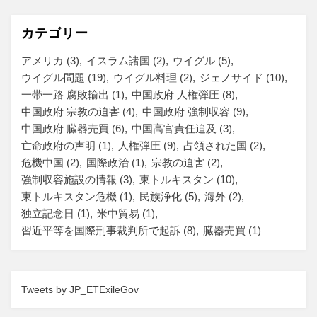
カテゴリー
アメリカ
(3)
イスラム諸国
(2)
ウイグル
(5)
ウイグル問題
(19)
ウイグル料理
(2)
ジェノサイド
(10)
一帯一路 腐敗輸出
(1)
中国政府 人権弾圧
(8)
中国政府 宗教の迫害
(4)
中国政府 強制収容
(9)
中国政府 臓器売買
(6)
中国高官責任追及
(3)
亡命政府の声明
(1)
人権弾圧
(9)
占領された国
(2)
危機中国
(2)
国際政治
(1)
宗教の迫害
(2)
強制収容施設の情報
(3)
東トルキスタン
(10)
東トルキスタン危機
(1)
民族浄化
(5)
海外
(2)
独立記念日
(1)
米中貿易
(1)
習近平等を国際刑事裁判所で起訴
(8)
臓器売買
(1)
Tweets by JP_ETExileGov