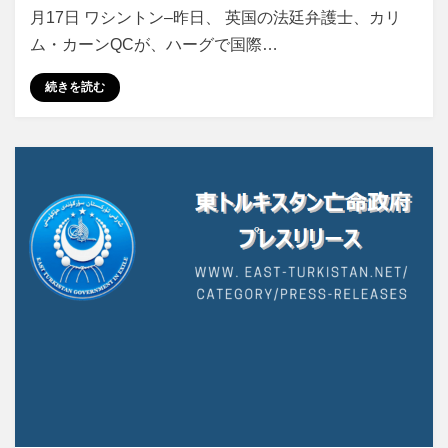
月17日 ワシントン–昨日、 英国の法廷弁護士、カリ
ム・カーンQCが、ハーグで国際…
続きを読む