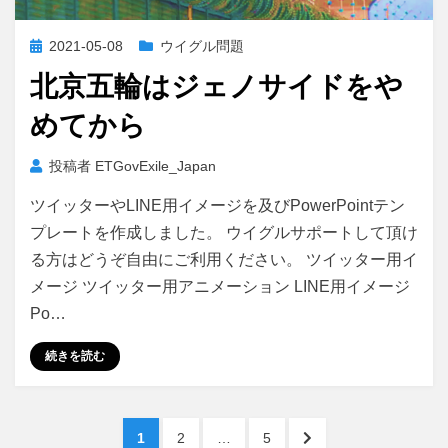
投
2021-05-08
ウイグル問題
稿
北京五輪はジェノサイドをや
日:
めてから
投稿者
ETGovExile_Japan
ツイッターやLINE用イメージを及びPowerPointテン
プレートを作成しました。 ウイグルサポートして頂け
る方はどうぞ自由にご利用ください。 ツイッター用イ
メージ ツイッター用アニメーション LINE用イメージ
Po…
続きを読む
投
ペ
ペ
ペ
次
1
2
…
5