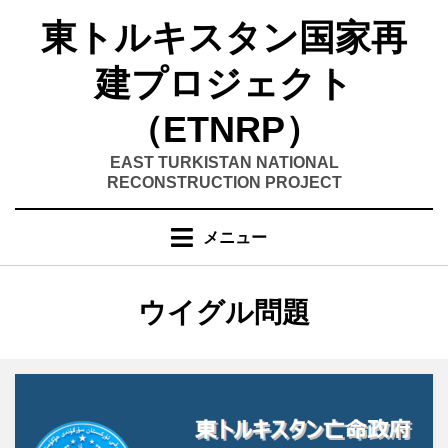
コ
東トルキスタン国家再
ン
テ
建プロジェクト
ン
ツ
（ETNRP）
へ
移
EAST TURKISTAN NATIONAL
RECONSTRUCTION PROJECT
動
す
る
メニュー
カテゴリー
:
ウイグル問題