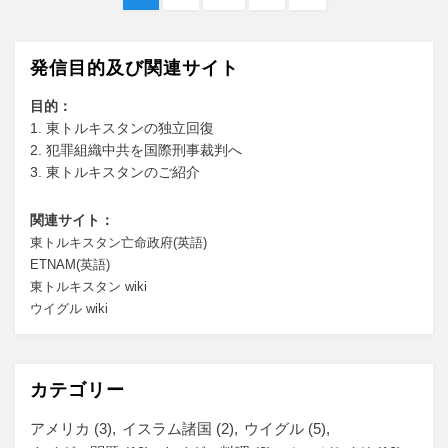
稿
ー
ー
ー
の
ジ
ジ
ジ
ペ
の
ー
発信目的及び関連サイト
ペ
ジ
へ
目的：
ー
1. 東トルキスタンの独立回復
ジ
2. 犯罪組織中共を国際刑事裁判へ
3. 東トルキスタンのご紹介
送
り
関連サイト：
東トルキスタン亡命政府(英語)
ETNAM(英語)
東トルキスタン wiki
ウイグル wiki
カテゴリー
アメリカ
(3)
イスラム諸国
(2)
ウイグル
(5)