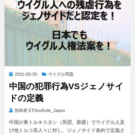
投
2021-05-30
ウイグル問題
稿
中国の犯罪行為VSジェノサイ
日:
ドの定義
投稿者
ETGovExile_Japan
中国が東トルキスタン（所謂、新疆）でウイグル人及
び他トルコ系人々に対し、ジェノサイド条約で定義さ