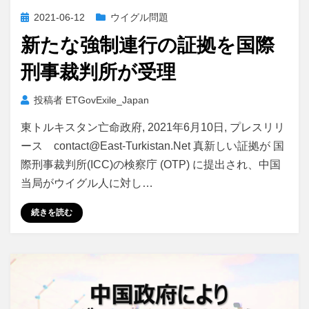
投
2021-06-12
ウイグル問題
稿
新たな強制連行の証拠を国際
日:
刑事裁判所が受理
投稿者
ETGovExile_Japan
東トルキスタン亡命政府, 2021年6月10日, プレスリリ
ース contact@East-Turkistan.Net 真新しい証拠が 国
際刑事裁判所(ICC)の検察庁 (OTP) に提出され、中国
当局がウイグル人に対し…
続きを読む