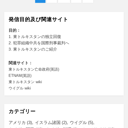
稿
ー
ー
ー
の
ジ
ジ
ジ
ペ
の
ー
発信目的及び関連サイト
ペ
ジ
へ
目的：
ー
1. 東トルキスタンの独立回復
ジ
2. 犯罪組織中共を国際刑事裁判へ
3. 東トルキスタンのご紹介
送
り
関連サイト：
東トルキスタン亡命政府(英語)
ETNAM(英語)
東トルキスタン wiki
ウイグル wiki
カテゴリー
アメリカ
(3)
イスラム諸国
(2)
ウイグル
(5)