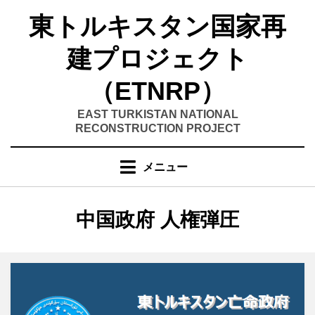
コ
東トルキスタン国家再
ン
テ
建プロジェクト
ン
ツ
（ETNRP）
へ
移
EAST TURKISTAN NATIONAL
RECONSTRUCTION PROJECT
動
す
る
メニュー
カテゴリー
:
中国政府 人権弾圧