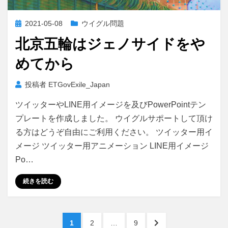
投
2021-05-08
ウイグル問題
稿
北京五輪はジェノサイドをや
日:
めてから
投稿者
ETGovExile_Japan
ツイッターやLINE用イメージを及びPowerPointテン
プレートを作成しました。 ウイグルサポートして頂け
る方はどうぞ自由にご利用ください。 ツイッター用イ
メージ ツイッター用アニメーション LINE用イメージ
Po…
続きを読む
投
ペ
ペ
ペ
次
1
2
…
9