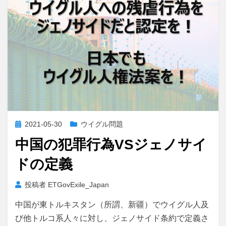
投
2021-05-30
ウイグル問題
稿
中国の犯罪行為VSジェノサイ
日:
ドの定義
投稿者
ETGovExile_Japan
中国が東トルキスタン（所謂、新疆）でウイグル人及
び他トルコ系人々に対し、ジェノサイド条約で定義さ