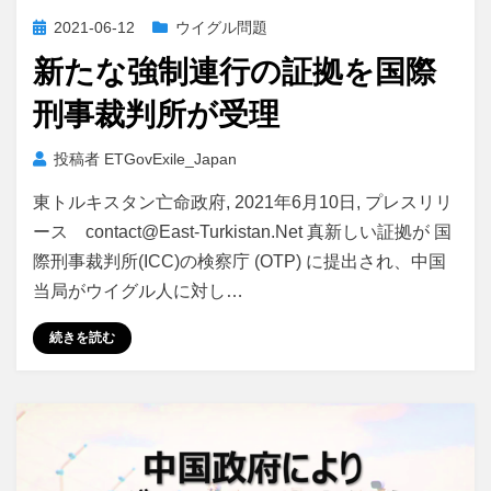
投
2021-06-12
ウイグル問題
稿
新たな強制連行の証拠を国際
日:
刑事裁判所が受理
投稿者
ETGovExile_Japan
東トルキスタン亡命政府, 2021年6月10日, プレスリリ
ース contact@East-Turkistan.Net 真新しい証拠が 国
際刑事裁判所(ICC)の検察庁 (OTP) に提出され、中国
当局がウイグル人に対し…
続きを読む