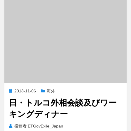
投
2018-11-06
海外
稿
日・トルコ外相会談及びワー
日:
キングディナー
投稿者
ETGovExile_Japan