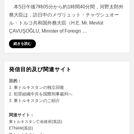
本5日午後7時05分から約1時間40分間，河野太郎外
務大臣は，訪日中のメヴリュット・チャヴシュオー
ル・トルコ共和国外務大臣（H.E. Mr. Mevlüt
ÇAVUŞOĞLU, Minister of Foreign …
続きを読む
発信目的及び関連サイト
目的：
1. 東トルキスタンの独立回復
2. 犯罪組織中共を国際刑事裁判へ
3. 東トルキスタンのご紹介
関連サイト：
東トルキスタン亡命政府(英語)
ETNAM(英語)