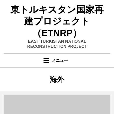
コ
東トルキスタン国家再
ン
テ
建プロジェクト
ン
ツ
（ETNRP）
へ
移
EAST TURKISTAN NATIONAL
RECONSTRUCTION PROJECT
動
す
る
メニュー
カテゴリー
:
海外