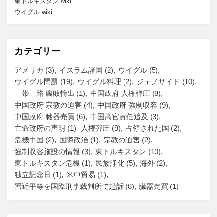
東トルキスタン wiki
ウイグル wiki
カテゴリー
アメリカ
(3)
イスラム諸国
(2)
ウイグル
(5)
ウイグル問題
(19)
ウイグル料理
(2)
ジェノサイド
(10)
一帯一路 腐敗輸出
(1)
中国政府 人権弾圧
(8)
中国政府 宗教の迫害
(4)
中国政府 強制収容
(9)
中国政府 臓器売買
(6)
中国高官責任追及
(3)
亡命政府の声明
(1)
人権弾圧
(9)
占領された国
(2)
危機中国
(2)
国際政治
(1)
宗教の迫害
(2)
強制収容施設の情報
(3)
東トルキスタン
(10)
東トルキスタン危機
(1)
民族浄化
(5)
海外
(2)
独立記念日
(1)
米中貿易
(1)
習近平等を国際刑事裁判所で起訴
(8)
臓器売買
(1)