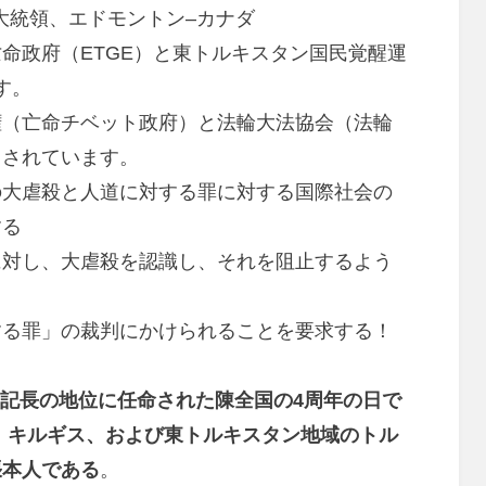
ur副大統領、エドモントン–カナダ
命政府（ETGE）と東トルキスタン国民覚醒運
す。
権（亡命チベット政府）と法輪大法協会（法輪
トされています。
の大虐殺と人道に対する罪に対する国際社会の
する
に対し、大虐殺を認識し、それを阻止するよう
する罪」の裁判にかけられることを要求する！
党書記長の地位に任命された陳全国の4周年の日で
、キルギス、および東トルキスタン地域のトル
張本人である
。