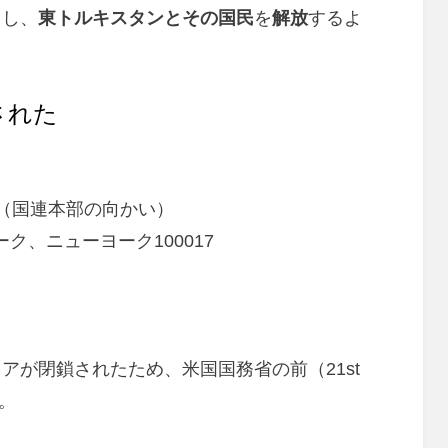
こし、
東トルキスタンとその国民
を
解放
するよ
された
（国連本部の向かい）
ヨーク、ニューヨーク100017
アが閉鎖されたため、米国国務省の前（21st
た。