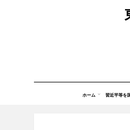
コ
ン
テ
ン
ツ
へ
移
動
す
る
ホーム
習近平等を