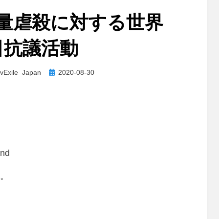
量虐殺に対する世界
日抗議活動
投
vExile_Japan
2020-08-30
稿
日:
ond
。