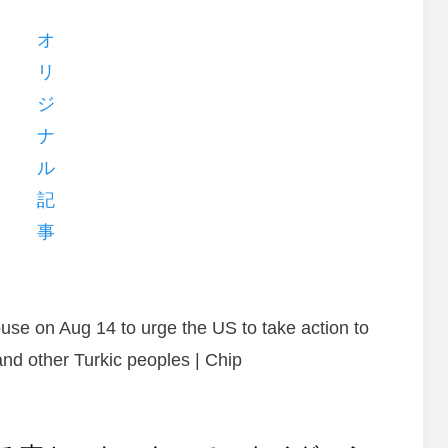
オ
リ
ジ
ナ
ル
記
事
use on Aug 14 to urge the US to take action to
and other Turkic peoples | Chip