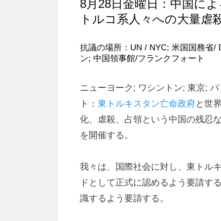
8月28日金曜日：中国に
トルコ系人々への大量虐
抗議の場所：UN / NYC; 米国国務省/
ン; 中国領事館/フランクフォート
ニューヨーク; ワシントン; 東京; 
ト：
東トルキスタン亡命政府
と世
化、虐殺、占領という中国の残忍
を開催する。
我々は、国際社会に対し、東トル
ドとして正式に認めるよう要請す
識するよう要請する。