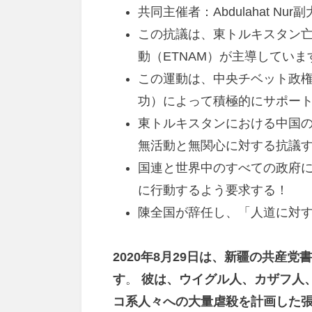
共同主催者：Abdulahat N
この抗議は、東トルキスタン亡
動（ETNAM）が主導していま
この運動は、中央チベット政
功）によって積極的にサポー
東トルキスタンにおける中国
無活動と無関心に対する抗議
国連と世界中のすべての政府
に行動するよう要求する！
陳全国が辞任し、「人道に対
2020年8月29日は、新疆の共産
す
。
彼は、ウイグル人、カザフ人
コ系人々への大量虐殺を計画した